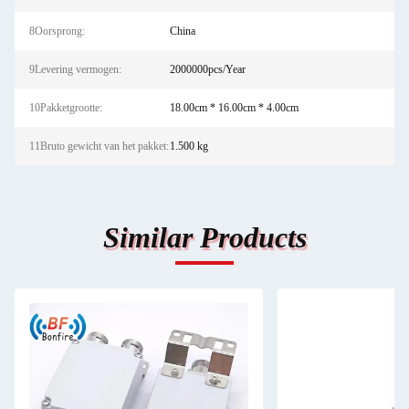
8Oorsprong:
China
9Levering vermogen:
2000000pcs/Year
10Pakketgrootte:
18.00cm * 16.00cm * 4.00cm
11Bruto gewicht van het pakket:
1.500 kg
Similar Products