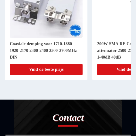
Coaxiale demping voor 1710-1880
200W SMA RF Combi
1920-2170 2300-2400 2500-2700MHz
attenuator 2500-27
DIN
1-40dB 40dB
Vind de beste prijs
Vind de be
Contact