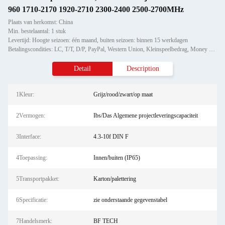
960 1710-2170 1920-2710 2300-2400 2500-2700MHz
Plaats van herkomst: China
Min. bestelaantal: 1 stuk
Levertijd: Hoogte seizoen: één maand, buiten seizoen: binnen 15 werkdagen
Betalingscondities: LC, T/T, D/P, PayPal, Western Union, Kleinspeelbedrag, Money Gram
Detail
Description
1Kleur:
Grijz/rood/zwart/op maat
2Vermogen:
Ibs/Das Algemene projectleveringscapaciteit
3Interface:
4.3-10f DIN F
4Toepassing:
Innen/buiten (IP65)
5Transportpakket:
Karton/palettering
6Specificatie:
zie onderstaande gegevenstabel
7Handelsmerk:
BF TECH