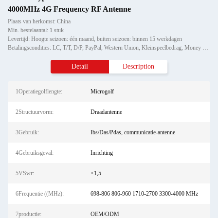
4000MHz 4G Frequency RF Antenne
Plaats van herkomst: China
Min. bestelaantal: 1 stuk
Levertijd: Hoogte seizoen: één maand, buiten seizoen: binnen 15 werkdagen
Betalingscondities: LC, T/T, D/P, PayPal, Western Union, Kleinspeelbedrag, Money Gram
Detail
Description
1Operatiegolflengte:
Microgolf
2Structuurvorm:
Draadantenne
3Gebruik:
Ibs/Das/Pdas, communicatie-antenne
4Gebruiksgeval:
Inrichting
5VSwr:
<1,5
6Frequentie ((MHz):
698-806 806-960 1710-2700 3300-4000 MHz
7productie:
OEM/ODM