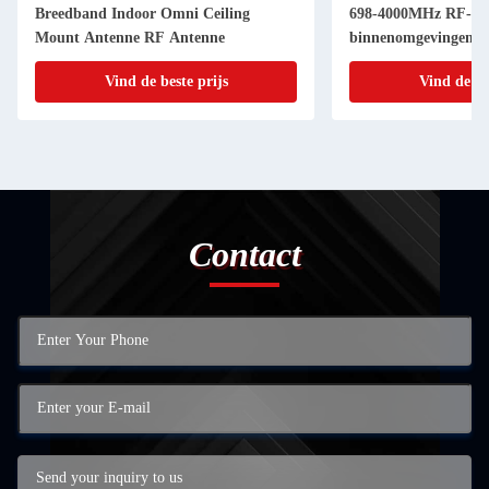
Breedband Indoor Omni Ceiling
698-4000MHz RF-sign
Mount Antenne RF Antenne
binnenomgevingen
Vind de beste prijs
Vind de be
Contact