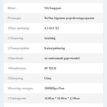
8Kleur:
Wit/Aangepast
9Vermogen:
Ibs/Das Algemene projectleveringscapaciteit
10Type aansluiting:
4.3-10-F X2
11Toepassing:
Inrichting
12Transportpakket:
Karton/palettering
13Specificatie:
zie onderstaande gegevenstabel
14Handelsmerk:
BF TECH
15Oorsprong:
China
16Levering vermogen:
2000000pcs/Year
17Pakketgrootte:
18.00cm * 18.00cm * 12.00cm