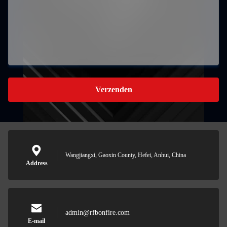
Verzenden
Wangjiangxi, Gaoxin County, Hefei, Anhui, China
Address
admin@rfbonfire.com
E-mail