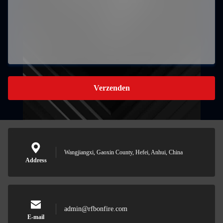
Verzenden
Wangjiangxi, Gaoxin County, Hefei, Anhui, China
Address
admin@rfbonfire.com
E-mail