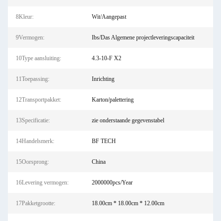
8Kleur:
Wit/Aangepast
9Vermogen:
Ibs/Das Algemene projectleveringscapaciteit
10Type aansluiting:
4.3-10-F X2
11Toepassing:
Inrichting
12Transportpakket:
Karton/palettering
13Specificatie:
zie onderstaande gegevenstabel
14Handelsmerk:
BF TECH
15Oorsprong:
China
16Levering vermogen:
2000000pcs/Year
17Pakketgrootte:
18.00cm * 18.00cm * 12.00cm