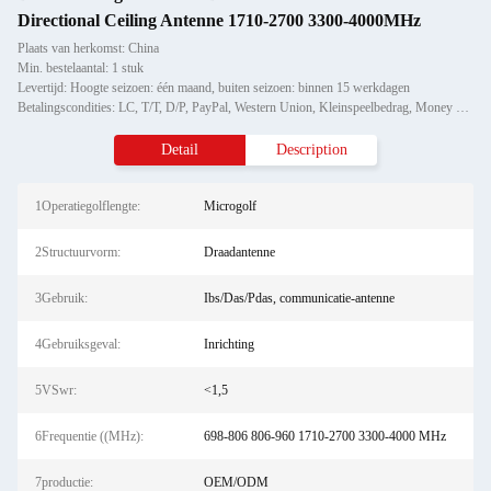
Directional Ceiling Antenne 1710-2700 3300-4000MHz
Plaats van herkomst: China
Min. bestelaantal: 1 stuk
Levertijd: Hoogte seizoen: één maand, buiten seizoen: binnen 15 werkdagen
Betalingscondities: LC, T/T, D/P, PayPal, Western Union, Kleinspeelbedrag, Money Gram
Detail
Description
1Operatiegolflengte:
Microgolf
2Structuurvorm:
Draadantenne
3Gebruik:
Ibs/Das/Pdas, communicatie-antenne
4Gebruiksgeval:
Inrichting
5VSwr:
<1,5
6Frequentie ((MHz):
698-806 806-960 1710-2700 3300-4000 MHz
7productie:
OEM/ODM