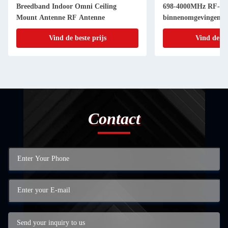
Breedband Indoor Omni Ceiling
698-4000MHz RF-sign
Mount Antenne RF Antenne
binnenomgevingen
Vind de beste prijs
Vind de be
Contact