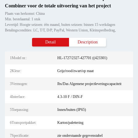
Combiner voor de totale uitvoering van het project
Plaats van herkomst: China
Min. bestelaantal: 1 stuk
Levertijd: Hoogte seizoen: één maand, buiten seizoen: binnen 15 werkdagen
Betalingscondities: LC, T/T, D/P, PayPal, Western Union, Kleinspeelbedrag,
Detail
Description
1Model nr.:
HL-1727/2327-427701 ((423301)
2Kleur:
Grijz/rood/zwart/op maat
3Vermogen:
Ibs/Das Algemene projectleveringscapaciteit
4Interface:
4.3-10 F / DIN-F
5Toepassing:
Innen/buiten (IP65)
6Transportpakket:
Karton/palettering
7Specificatie:
zie onderstaande gegevenstabel