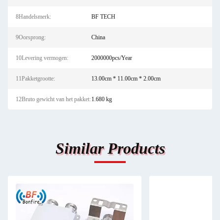
8Handelsmerk:
BF TECH
9Oorsprong:
China
10Levering vermogen:
2000000pcs/Year
11Pakketgrootte:
13.00cm * 11.00cm * 2.00cm
12Bruto gewicht van het pakket:
1.680 kg
Similar Products