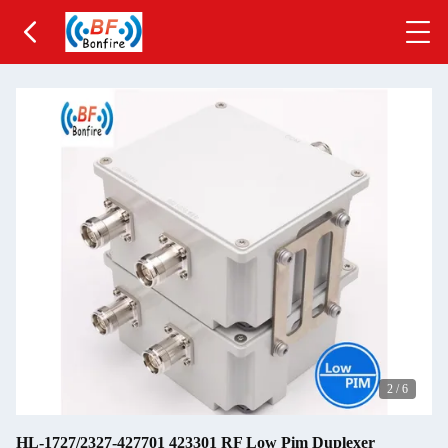
2
/
6
HL-1727/2327-427701 423301 RF Low Pim Duplexer