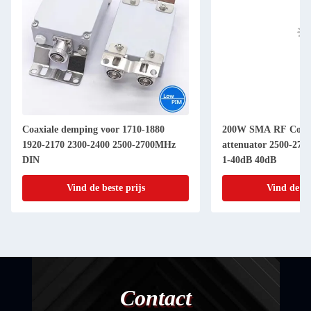
Coaxiale demping voor 1710-1880
200W SMA RF Combi
1920-2170 2300-2400 2500-2700MHz
attenuator 2500-27
DIN
1-40dB 40dB
Vind de beste prijs
Vind de be
Contact