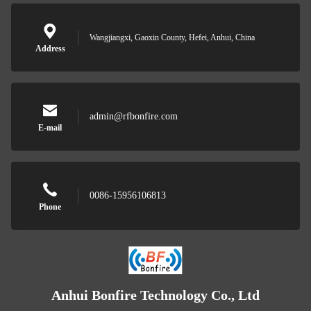
Wangjiangxi, Gaoxin County, Hefei, Anhui, China
Address
admin@rfbonfire.com
E-mail
0086-15956106813
Phone
Anhui Bonfire Technology Co., Ltd